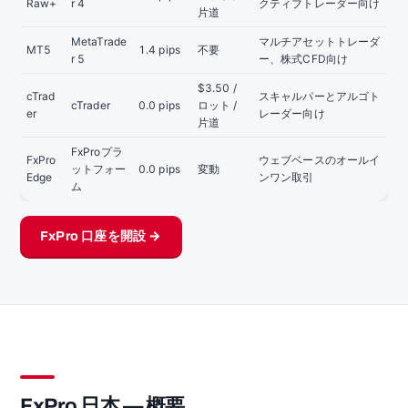
Raw+
r 4
クティブトレーダー向け
片道
MetaTrade
マルチアセットトレーダ
MT5
1.4 pips
不要
r 5
ー、株式CFD向け
$3.50 /
cTrad
スキャルパーとアルゴト
cTrader
0.0 pips
ロット /
er
レーダー向け
片道
FxProプラ
FxPro
ウェブベースのオールイ
ットフォー
0.0 pips
変動
Edge
ンワン取引
ム
FxPro 口座を開設 →
FxPro 日本 — 概要