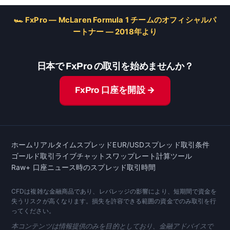
🏎 FxPro — McLaren Formula 1 チームのオフィシャルパ
ートナー — 2018年より
日本で FxPro の取引を始めませんか？
FxPro 口座を開設 →
ホーム
リアルタイムスプレッド
EUR/USD
スプレッド
取引条件
ゴールド取引
ライブチャット
スワップレート
計算ツール
Raw+ 口座
ニュース時のスプレッド
取引時間
CFDは複雑な金融商品であり、レバレッジの影響により、短期間で資金を
失うリスクが高くなります。損失を許容できる範囲の資金でのみ取引を行
ってください。
本コンテンツは情報提供のみを目的としており、金融アドバイスで