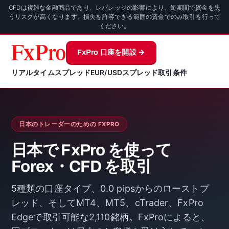
CFDは複雑な金融商品であり、レバレッジの影響により、短期間で資金を失
うリスクが高くなります。損失を許容できる範囲の資金でのみ取引を行って
ください。
FxPro 口座を開設 →
リアルタイムスプレッド
EUR/USD
スプレッド
取引条件
日本のトレーダーのための FXPRO
日本で FxPro を使って
Forex・CFD を取引
5種類の口座タイプ、0.0 pipsからのローストプ
レッド、そしてMT4、MT5、cTrader、FxPro
Edgeで取引可能な2,110銘柄。FxProによると、