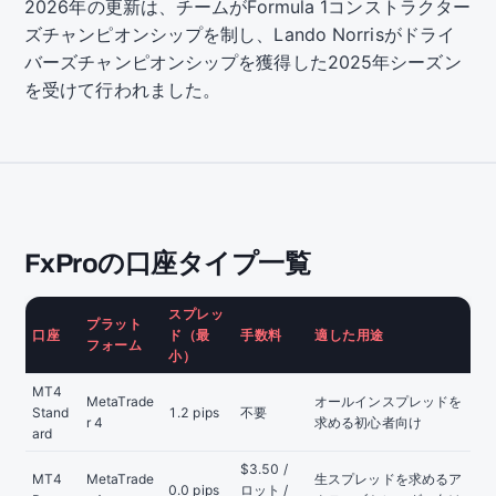
2026年の更新は、チームがFormula 1コンストラクター
ズチャンピオンシップを制し、Lando Norrisがドライ
バーズチャンピオンシップを獲得した2025年シーズン
を受けて行われました。
FxProの口座タイプ一覧
スプレッ
プラット
口座
ド（最
手数料
適した用途
フォーム
小）
MT4
MetaTrade
オールインスプレッドを
Stand
1.2 pips
不要
r 4
求める初心者向け
ard
$3.50 /
MT4
MetaTrade
生スプレッドを求めるア
0.0 pips
ロット /